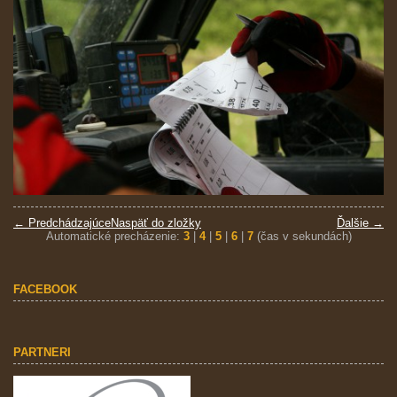
← Predchádzajúce
Naspäť do zložky
Ďalšie →
Automatické precházenie:
3
|
4
|
5
|
6
|
7
(čas v sekundách)
FACEBOOK
PARTNERI