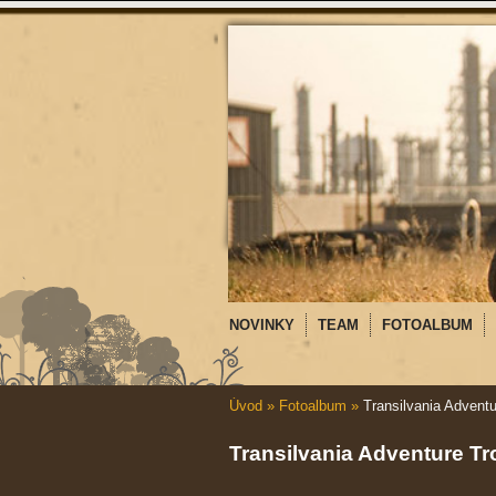
NOVINKY
TEAM
FOTOALBUM
Úvod
»
Fotoalbum
»
Transilvania Advent
Transilvania Adventure T