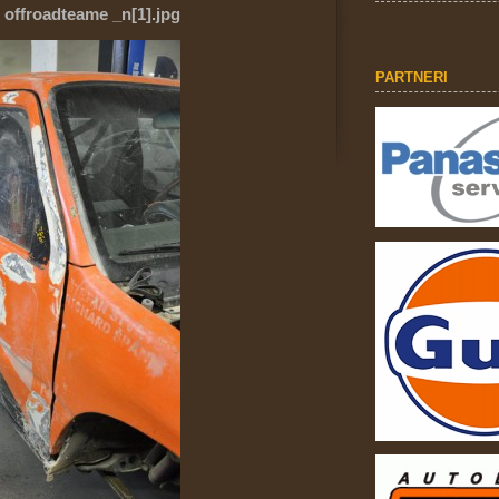
 offroadteame _n[1].jpg
PARTNERI