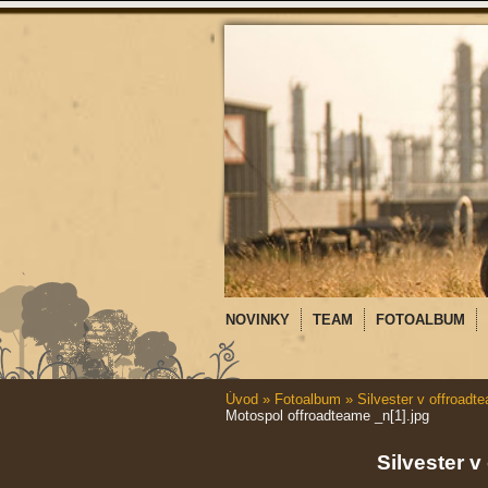
NOVINKY
TEAM
FOTOALBUM
Úvod
»
Fotoalbum
»
Silvester v offroadt
Motospol offroadteame _n[1].jpg
Silvester v