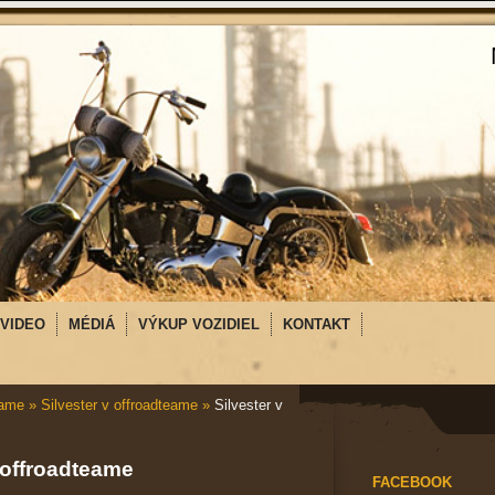
VIDEO
MÉDIÁ
VÝKUP VOZIDIEL
KONTAKT
eame
»
Silvester v offroadteame
»
Silvester v
 offroadteame
FACEBOOK