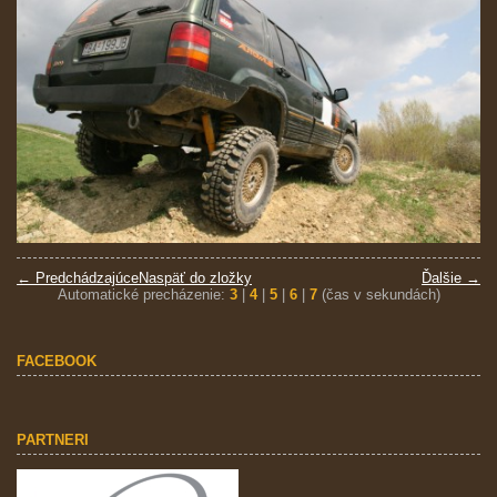
← Predchádzajúce
Naspäť do zložky
Ďalšie →
Automatické precházenie:
3
|
4
|
5
|
6
|
7
(čas v sekundách)
FACEBOOK
PARTNERI