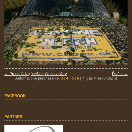
← Predchádzajúce
Naspäť do zložky
Ďalšie →
Automatické precházenie:
3
|
4
|
5
|
6
|
7
(čas v sekundách)
FACEBOOK
PARTNERI