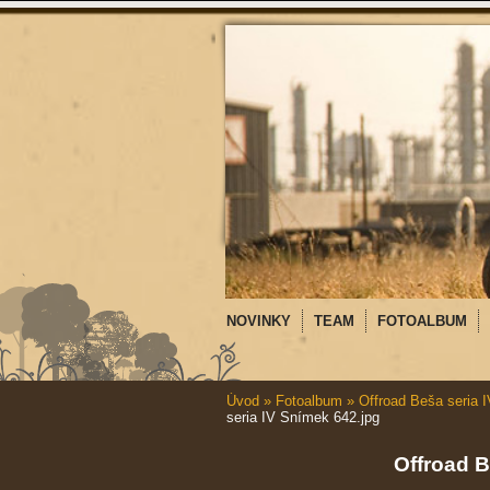
NOVINKY
TEAM
FOTOALBUM
Úvod
»
Fotoalbum
»
Offroad Beša seria I
seria IV Snímek 642.jpg
Offroad B