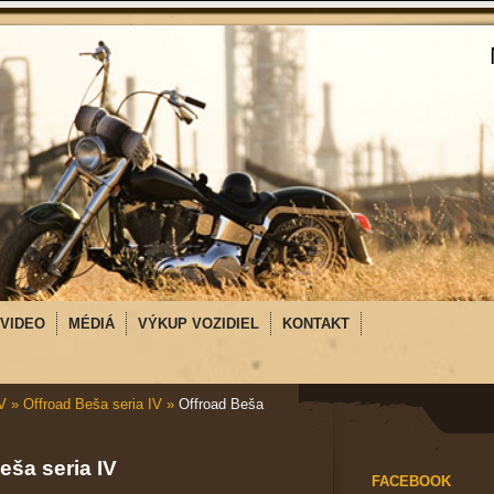
VIDEO
MÉDIÁ
VÝKUP VOZIDIEL
KONTAKT
V
»
Offroad Beša seria IV
»
Offroad Beša
eša seria IV
FACEBOOK