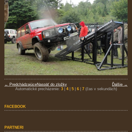
← Predchádzajúce
Naspäť do zložky
Ďalšie →
Automatické precházenie:
3
|
4
|
5
|
6
|
7
(čas v sekundách)
FACEBOOK
PARTNERI