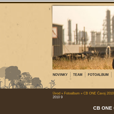
NOVINKY
TEAM
FOTOALBUM
Úvod
»
Fotoalbum
»
CB ONE Čavoj 2010
2010 9
CB ONE 