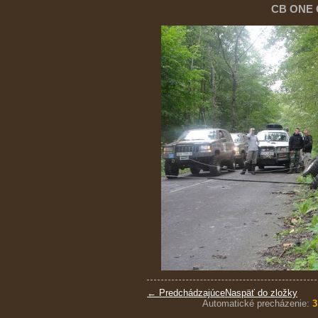
CB ONE Č
← Predchádzajúce
Naspäť do zložky
Automatické precházenie:
3