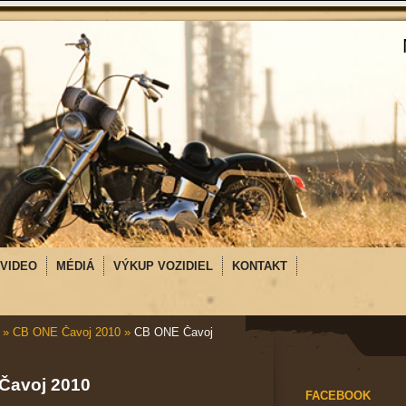
VIDEO
MÉDIÁ
VÝKUP VOZIDIEL
KONTAKT
»
CB ONE Čavoj 2010
»
CB ONE Čavoj
Čavoj 2010
FACEBOOK