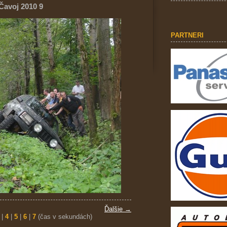
avoj 2010 9
PARTNERI
Ďalšie →
|
4
|
5
|
6
|
7
(čas v sekundách)