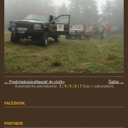
← Predchádzajúce
Naspäť do zložky
Ďalšie →
Automatické precházenie:
3
|
4
|
5
|
6
|
7
(čas v sekundách)
FACEBOOK
PARTNERI